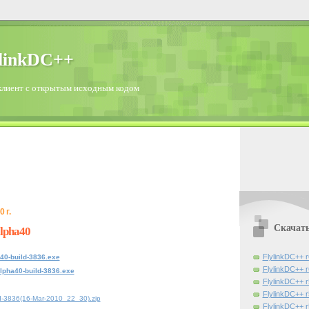
ylinkDC++
лиент с открытым исходным кодом
 г.
Скачат
lpha40
FlylinkDC++ r
40-build-3836.exe
FlylinkDC++ r
lpha40-build-3836.exe
FlylinkDC++ r
FlylinkDC++ r
ld-3836(16-Mar-2010_22_30).zip
FlylinkDC++ 