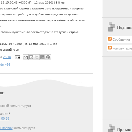
-12 15:20:43 +0300 (Пт, 12 мар 2010) | 3 lines
ов статусной строки в главном окне программы: намертво
спортить его работу при добавлении/удалении данных
казом иконки выключения компьютера и таймера обратного
е.
Подпиши
павшим пунктом "Скорость отдачи" в статусной строке.
-----------------------------
Сообщения
 14:32:46 +0300 (Пт, 12 мар 2010) | 1 line
Комментари
орусский язык
на
23:10
nkdc x64
ия:
мный комментирует...
авьте !
в 00:58
 Pimenov
комментирует...
Ярлык