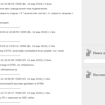
-14 23:38:29 +0300 (Вс, 14 мар 2010) | 3 lines
итм авто определения типа подключения.
корость отдачи = 5 * количество слотов + 4, скорость загрузки =
лизация
-----------------------------
0-03-14 18:49:59 +0300 (Вс, 14 мар 2010) | 1 line
-----------------------------
0-03-14 13:53:11 +0300 (Вс, 14 мар 2010) | 1 line
 C4701: potentially uninitialized local variable 'xxx' used)
Поиск п
-----------------------------
-12 19:15:39 +0300 (Пт, 12 мар 2010) | 2 lines
к кода в r3792, не собиралось
 обновлении ip
Постоя
-----------------------------
-12 18:58:30 +0300 (Пт, 12 мар 2010) | 1 line
иализацией массива (добавил в r3789)
-----------------------------
-12 17:24:17 +0300 (Пт, 12 мар 2010) | 1 line
ту ЛС с паролем на ADC хабах
-----------------------------