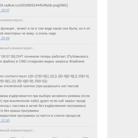
069.radikal.ru/1003/88/6244454ffa0b.png[/IMG]
в 20:47
комментирует...
функция , может и не в том виде какая она была, но я оп
ов некоторых не вижу. а очень надо
в 20:49
мный комментирует...
17 09:57:36] DHT починили теперь работает (Публиковать
е файлы) в CMD отладчике видны запросы Флайлинк
не соответствует (([0-1]?[0-9]{1,2}[.]) 2[0-4][0-9][.]) 25[0-5]
]?[0-9]{1,2}) 2[0-4][0-9]) 25[0-5]))
ри отключёной галочки (при разрешить нат пассив
амма вздёргивается при выборе активного режима (если
т( при выключеном хабе) дурит если хаб закрыт вроде
реход с пассива в актив без вздёргивания программы)
ся без краша программы
закрытием программы остаётся в списке процесов
в 21:50
мный комментирует...