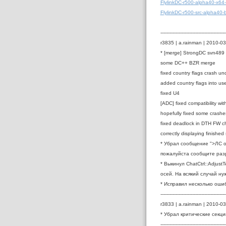
FlylinkDC-r500-alpha40-x64
FlylinkDC-r500-src-alpha40
-------------------------------------------
r3835 | a.rainman | 2010-03
* [merge] StrongDC svn489 
some DC++ BZR merge
fixed country flags crash u
added country flags into user
fixed U4
[ADC] fixed compatibility wit
hopefully fixed some crashe
fixed deadlock in DTH FW c
correctly displaying finishe
* Убрал сообщение ">ЛС о
пожалуйста сообщите раз
* Выкинул ChatCtrl::Adjust
осей. На всякий случай ну
* Исправил несколько ошиб
-------------------------------------------
r3833 | a.rainman | 2010-03
* Убрал критические секции
-------------------------------------------