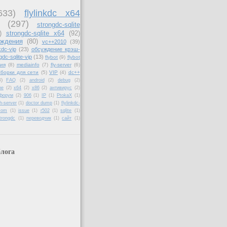
633)
flylinkdc x64
(297)
strongdc-sqlite
)
strongdc-sqlite x64
(92)
уждения
(80)
vc++2010
(39)
nkdc-vip
(23)
обсуждение крэш-
gdc-sqlite-vip
(13)
flybot
(9)
flybot
ия
(8)
mediainfo
(7)
fly-server
(6)
борки для сети
(5)
VIP
(4)
dc++
3)
FAQ
(2)
android
(2)
debug
(2)
ne
(2)
x64
(2)
x86
(2)
антивирус
(2)
форум
(2)
906
(1)
IP
(1)
PtokaX
(1)
h-server
(1)
doctor dump
(1)
flylinkdc-
.com
(1)
issue
(1)
r502
(1)
sqlite
(1)
trongdc
(1)
переводчик
(1)
сайт
(1)
лога