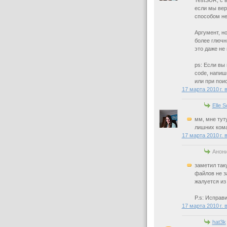
если мы вер
способом н
Аргумент, но
более глючны
это даже не
ps: Если вы 
code, напиш
или при поис
17 марта 2010 г. 
Elle 
мм, мне тут
лишних кома
17 марта 2010 г. 
Анони
заметил таку
файлов не з
жалуется из
P.s: Исправ
17 марта 2010 г. 
hat3k