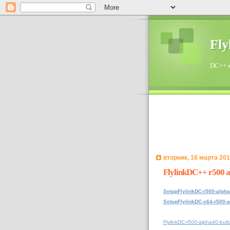
Fl
DC++ к
вторник, 16 марта 2010
FlylinkDC++ r500 a
SetupFlylinkDC-r500-alpha
SetupFlylinkDC-x64-r500-a
FlylinkDC-r500-alpha40-bui