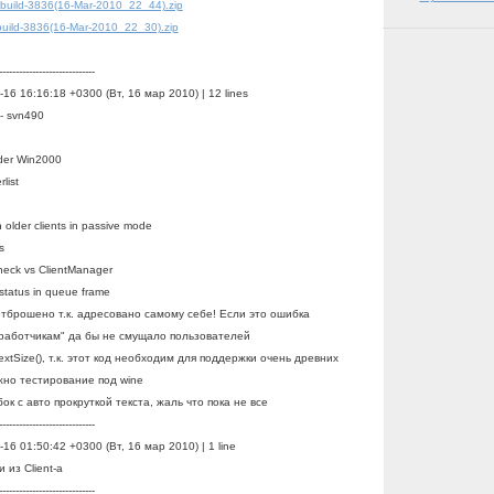
-build-3836(16-Mar-2010_22_44).zip
-build-3836(16-Mar-2010_22_30).zip
-----------------------------
-16 16:16:18 +0300 (Вт, 16 мар 2010) | 12 lines
- svn490
nder Win2000
list
h older clients in passive mode
s
heck vs ClientManager
d status in queue frame
тброшено т.к. адресовано самому себе! Если это ошибка
работчикам" да бы не смущало пользователей
TextSize(), т.к. этот код необходим для поддержки очень древних
жно тестирование под wine
ок с авто прокруткой текста, жаль что пока не все
-----------------------------
-16 01:50:42 +0300 (Вт, 16 мар 2010) | 1 line
 из Client-a
-----------------------------