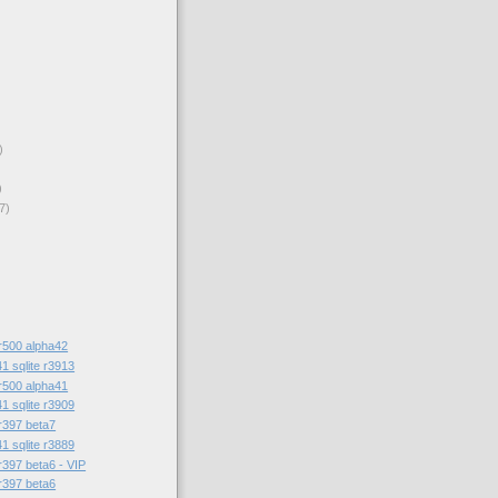
)
)
7)
)
r500 alpha42
1 sqlite r3913
r500 alpha41
1 sqlite r3909
r397 beta7
1 sqlite r3889
r397 beta6 - VIP
r397 beta6