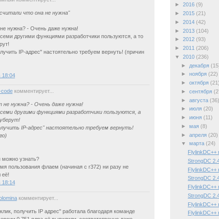
►
2016
(9)
считали что она не нужна"
►
2015
(21)
►
2014
(42)
 не нужна? - Очень даже нужна!
►
2013
(104)
семи другими функциями разработчики пользуются, а то
►
2012
(93)
рут!
►
2011
(206)
лучить IP-адрес" настоятельно требуем вернуть! (причин
▼
2010
(236)
►
декабря
(15
►
ноября
(22)
в 18:04
►
октября
(21
-code
комментирует...
►
сентября
(2
►
августа
(36
 не нужна? - Очень даже нужна!
►
июля
(20)
всеми другими функциями разработчики пользуются, а
►
июня
(11)
 уберут!
►
мая
(8)
олучить IP-адрес" настоятельно требуем вернуть!
►
апреля
(20)
го)
▼
марта
(24)
FlylinkDC++ 
 можно узнать?
StrongDC 2.4
емя пользования флаем (начиная с r372) ни разу не
FlylinkDC++ 
 её!
StrongDC 2.4
в 18:14
FlylinkDC++ 
StrongDC 2.4
Solomina
комментирует...
FlylinkDC++ 
клик, получить IP адрес" работала благодаря команде
FlylinkDC++ 
версии 0.751 ядра её выпилили, соответственно даже