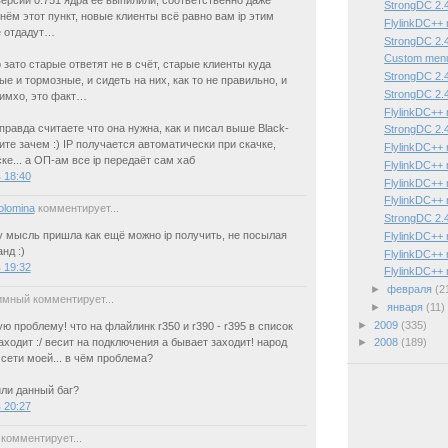
StrongDC 2.4
нём этот пункт, новые клиенты всё равно вам ip этим
FlylinkDC++ 
е отдадут…
StrongDC 2.4
Custom men
 зато старые ответят не в счёт, старые клиенты куда
StrongDC 2.4
е и тормозные, и сидеть на них, как то не правильно, и
StrongDC 2.4
 имхо, это факт…
FlylinkDC++ 
правда считаете что она нужна, как и писал выше Black-
StrongDC 2.4
ите зачем :) IP получается автоматически при скачке,
FlylinkDC++ 
ке... а ОП-ам все ip передаёт сам хаб
FlylinkDC++ 
в 18:40
FlylinkDC++ 
FlylinkDC++ 
Solomina
комментирует...
StrongDC 2.4
у мысль пришла как ещё можно ip получить, не посылая
FlylinkDC++ 
нд :)
FlylinkDC++ 
в 19:32
FlylinkDC++ 
►
февраля
(2
мный комментирует...
►
января
(11)
►
2009
(335)
ю проблему! что на флайлинк r350 и r390 - r395 в список
аходит :/ весит на подключения а бывает заходит! народ
►
2008
(189)
 сети моей... в чём проблема?
или данный баг?
в 20:27
комментирует...