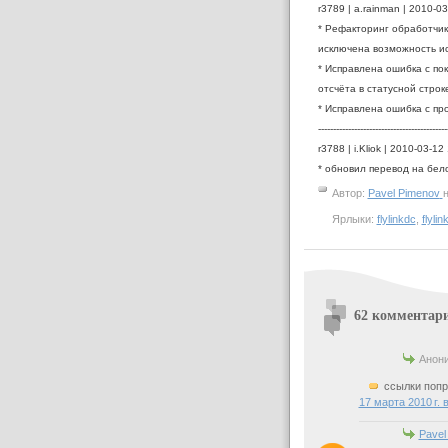
r3789 | a.rainman | 2010-03
* Рефакторинг обработчик
исключена возможность и
* Исправлена ошибка с по
отсчёта в статусной строк
* Исправлена ошибка с про
-------------------------------------------
r3788 | i.Kliok | 2010-03-12
* обновил перевод на бел
Автор:
Pavel Pimenov
Ярлыки:
flylinkdc
,
flyli
62 комментар
Анони
ссылки попр
17 марта 2010 г. 
Pavel