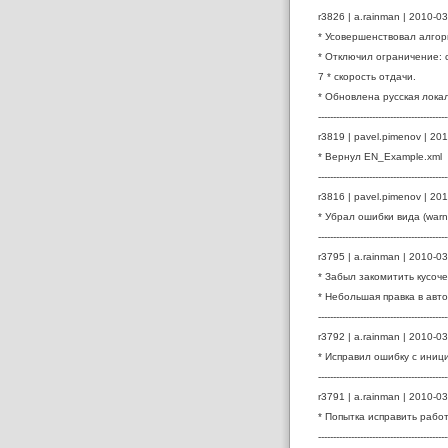
r3826 | a.rainman | 2010-03
* Усовершенствовал алгор
* Отключил ограничение: с
7 * скорость отдачи.
* Обновлена русская лока
-------------------------------------------
r3819 | pavel.pimenov | 201
* Вернул EN_Example.xml
-------------------------------------------
r3816 | pavel.pimenov | 201
* Убрал ошибки вида (warning
-------------------------------------------
r3795 | a.rainman | 2010-03
* Забыл закомитить кусоче
* Небольшая правка в авто
-------------------------------------------
r3792 | a.rainman | 2010-03
* Исправил ошибку с иниц
-------------------------------------------
r3791 | a.rainman | 2010-03
* Попытка исправить рабо
-------------------------------------------