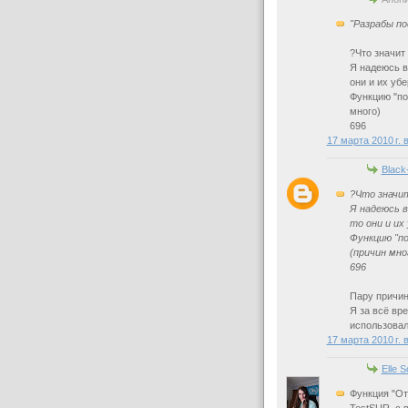
"Разрабы по
?Что значит
Я надеюсь в
они и их убе
Функцию "по
много)
696
17 марта 2010 г. 
Black
?Что значит
Я надеюсь 
то они и их
Функцию "п
(причин мно
696
Пару причин
Я за всё вр
использовал
17 марта 2010 г. 
Elle 
Функция "От
TestSUR, с 