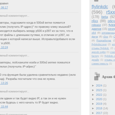
правил
flylinkdc
(
в 06:17
(596)
r5xx
мный комментирует...
(178)
beta
(92
r4xx
(88)
обс
вторы, подскажите когда в 500ой ветке появится
release
(37)
flyli
клик (получить IP-адрес)" по правому клику мышкой?
дампов
(15)
stron
иходится выбирать между р500 и р397 из-за того, что в
x64
(9)
оптимизац
ет файлы с длинными путями, в отличии от р397, но
фичи
(6)
r3xx
(5)
С
нкции о которой написал выше. Исправьте/добавьте если
(4)
Разработка
(
 в р500.
flylinkdiscover
(2)
wi
в 10:24
отзывы flylinkdc
(2)
apexdc-sqlite
(1)
cras
мный комментирует...
factory
(1)
flylinkdc
дизайн
(1)
отзывы s
авторы, подскажите когда в 500ой ветке появится
совместимость
(1)
клик (получить IP-адрес)"
00 эта функция была удалена сравнительно недавно (окло
Архив б
зад). Разрабы посчитали что она не нужна.
в 13:26
►
2024
(1)
►
2023
(1)
мный комментирует...
►
2022
(1)
ли админ и так будет видно IP, а так он и не нужен
►
2020
(1)
сли будешь с него качать то IP будет видно.
►
2019
(4)
в 15:44
►
2018
(14)
►
2017
(22)
мный комментирует...