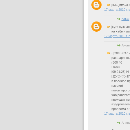
[IMG]http://i
17 марта 2010 г. 
hat3k
jxym нужная 
на хабе и ип
17 марта 2010 г. 
Анони
- [2010-03-
расшаренны
r500 40
Глюки
[09:21:25] I4 
[.])){3}(([0-1
в пассиве п
пассив)
потом прогр
хаб работае
проходит пе
вздёргивает
проблема с 
17 марта 2010 г. 
Анони