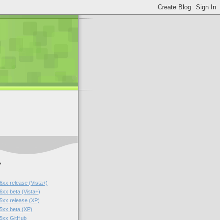
ь
6xx release (Vista+)
6xx beta (Vista+)
5xx release (XP)
5xx beta (XP)
r5xx GitHub