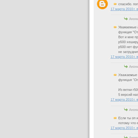
спасибо. по
17 марта 2010 г. 
Анони
Уважаемые а
функция "От
Вот и мне пр
р500 хеширу
р500 нет фу
не затруднит
17 марта 2010 г. 
Анони
Уважаемые 
функция "От
Из ветки r5
5 версий на
17 марта 2010 г. 
Анони
Если ты оп и
потому что е
17 марта 2010 г. 
Анони